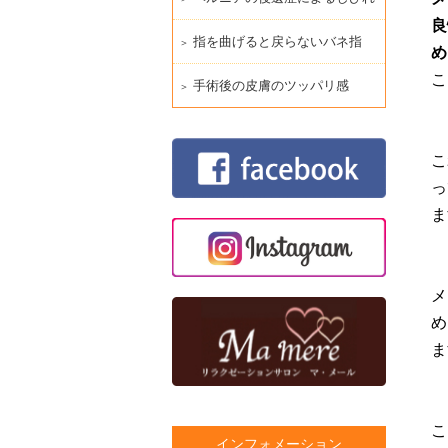
良
指を曲げると戻らないバネ指
め
こ
手術後の皮膚のツッパリ感
こ
っ
ま
メ
め
ま
こ
インフォメーション