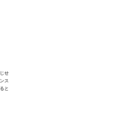
じせ
ンス
ると