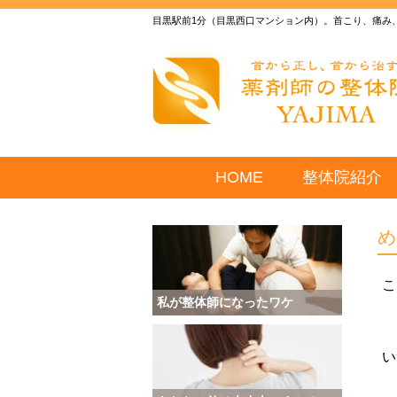
目黒駅前1分（目黒西口マンション内）。首こり、痛み
HOME
整体院紹介
こ
私が整体師になったワケ
い