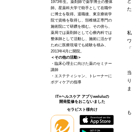
と
1973年生。薬剤師で薬学博士の整体
師。星薬科大学で助手として在職中
た
に博士を取得。退職後、東京療術学
院で資格を取得し、頚椎矯正専門の
施術院にて研鑽を積む。その傍ら、
私
薬局では薬剤師として心療内科では
整体師として活動し、施術に活かす
ワ
ために医療現場でも経験を積み、
「
2013年4月に開院。
＜その他の活動＞
・臨床心理士に向けた薬のセミナー
講師
当
・エステティシャン、トレーナーに
り
ボディケアの指導
ま
IT×ヘルスケア アプリweluluの
開発監修をおこないました
セラピスト様向け
も