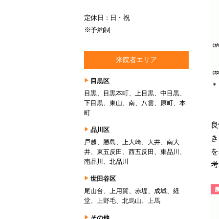
定休日：日・祝
※予約制
来院者エリア
目黒区
＊
目黒、目黒本町、上目黒、中目黒、
下目黒、東山、南、八雲、原町、本
町
良
品川区
き
戸越、勝島、上大崎、大井、南大
を
井、東五反田、西五反田、東品川、
南品川、北品川
考
世田谷区
尾山台、上用賀、赤堤、成城、経
堂、上野毛、北烏山、上馬
その他