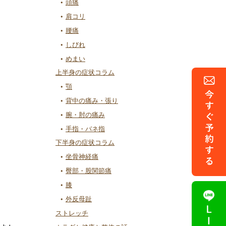
頭痛
肩コリ
腰痛
しびれ
めまい
上半身の症状コラム
顎
背中の痛み・張り
腕・肘の痛み
手指・バネ指
下半身の症状コラム
坐骨神経痛
臀部・股関節痛
膝
外反母趾
ストレッチ