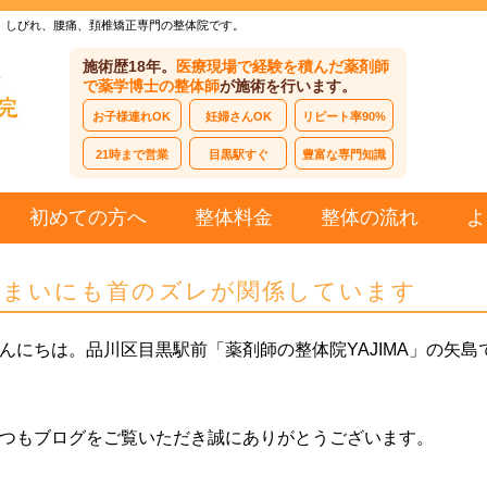
、しびれ、腰痛、頚椎矯正専門の整体院です。
施術歴18年。
医療現場で経験を積んだ薬剤師
で薬学博士の整体師
が施術を行います。
お子様連れOK
妊婦さんOK
リピート率90%
21時まで営業
目黒駅すぐ
豊富な専門知識
初めての方へ
整体料金
整体の流れ
よ
めまいにも首のズレが関係しています
んにちは。品川区目黒駅前「薬剤師の整体院YAJIMA」の矢島
つもブログをご覧いただき誠にありがとうございます。