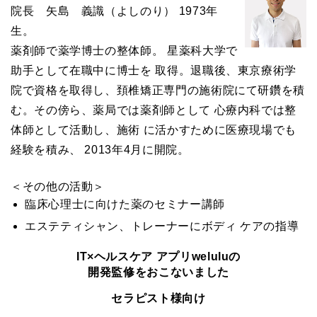
院長 矢島 義識（よしのり） 1973年
生。
薬剤師で薬学博士の整体師。 星薬科大学で
助手として在職中に博士を 取得。退職後、東京療術学
院で資格を取得し、頚椎矯正専門の施術院にて研鑽を積
む。その傍ら、薬局では薬剤師として 心療内科では整
体師として活動し、施術 に活かすために医療現場でも
経験を積み、 2013年4月に開院。
＜その他の活動＞
臨床心理士に向けた薬のセミナー講師
エステティシャン、トレーナーにボディ ケアの指導
IT×ヘルスケア アプリweluluの
開発監修をおこないました
セラピスト様向け