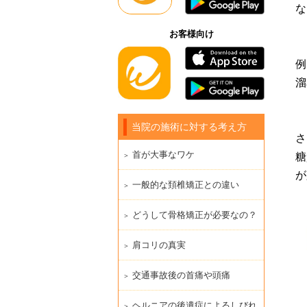
な
お客様向け
例
溜
当院の施術に対する考え方
さ
首が大事なワケ
糖
が
一般的な頚椎矯正との違い
どうして骨格矯正が必要なの？
肩コリの真実
交通事故後の首痛や頭痛
ヘルニアの後遺症によるしびれ