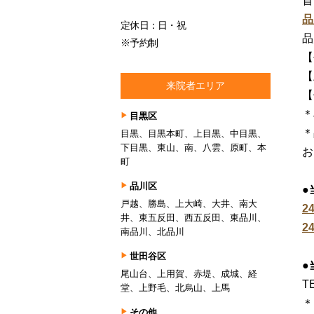
首
品
定休日：日・祝
品
※予約制
【
【
来院者エリア
【
＊
目黒区
＊
目黒、目黒本町、上目黒、中目黒、
下目黒、東山、南、八雲、原町、本
お
町
品川区
●
戸越、勝島、上大崎、大井、南大
2
井、東五反田、西五反田、東品川、
2
南品川、北品川
世田谷区
●
尾山台、上用賀、赤堤、成城、経
TE
堂、上野毛、北烏山、上馬
＊
その他