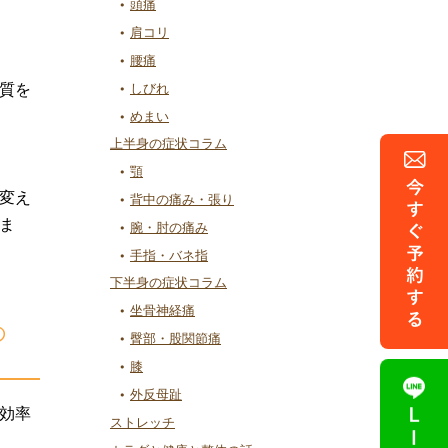
頭痛
肩コリ
腰痛
質を
しびれ
めまい
上半身の症状コラム
顎
変え
背中の痛み・張り
ま
腕・肘の痛み
手指・バネ指
下半身の症状コラム
坐骨神経痛
の
臀部・股関節痛
膝
外反母趾
効率
ストレッチ