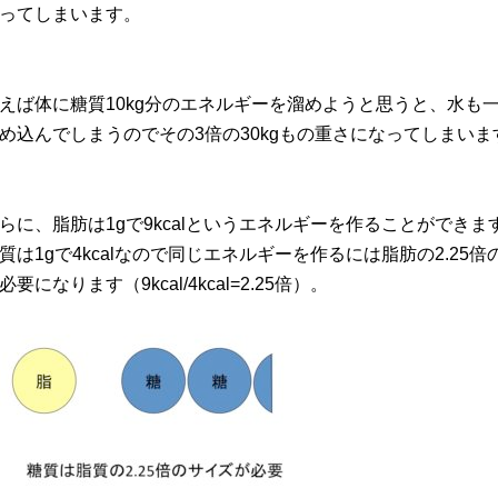
ってしまいます。
えば体に糖質10kg分のエネルギーを溜めようと思うと、水も
め込んでしまうのでその3倍の30kgもの重さになってしまいま
らに、脂肪は1gで9kcalというエネルギーを作ることができま
質は1gで4kcalなので同じエネルギーを作るには脂肪の2.25倍
必要になります（9kcal/4kcal=2.25倍）。