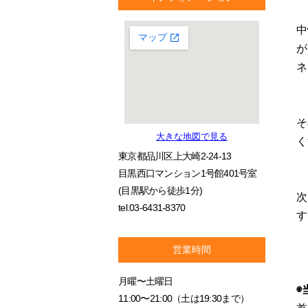
中
が
ネ
そ
大きな地図で見る
く
東京都品川区上大崎2-24-13
目黒西口マンション1号館401号室
(目黒駅から徒歩1分)
次
tel.03-6431-8370
す
営業時間
月曜〜土曜日
◉
11:00〜21:00（土は19:30まで）