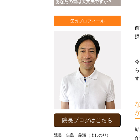
あなたの首は大丈夫ですか？
院長プロフィール
前
摂
今
ら
す
院長ブログはこちら
結
院長 矢島 義識（よしのり）
が