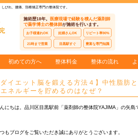
、しびれ、腰痛、頚椎矯正専門の整体院です。
施術歴18年。
医療現場で経験を積んだ薬剤師
で薬学博士の整体師
が施術を行います。
お子様連れOK
妊婦さんOK
リピート率90%
21時まで営業
目黒駅すぐ
豊富な専門知識
初めての方へ
整体料金
整体の流れ
よ
【ダイエット脳を鍛える方法４】中性脂肪
てエネルギーを貯めるのはなぜ？
んにちは。品川区目黒駅前「薬剤師の整体院YAJIMA」の矢島
つもブログをご覧いただき誠にありがとうございます。