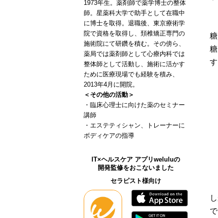
1973年生。薬剤師で薬学博士の整体
師。星薬科大学で助手として在職中
に博士を取得。退職後、東京療術学
院で資格を取得し、頚椎矯正専門の
糖
施術院にて研鑽を積む。その傍ら、
糖
薬局では薬剤師として心療内科では
す
整体師として活動し、施術に活かす
ために医療現場でも経験を積み、
2013年4月に開院。
＜その他の活動＞
・臨床心理士に向けた薬のセミナー
講師
・エステティシャン、トレーナーに
ボディケアの指導
IT×ヘルスケア アプリweluluの
開発監修をおこないました
セラピスト様向け
し
で