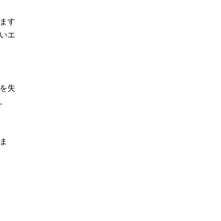
ます
いエ
を失
。
ま