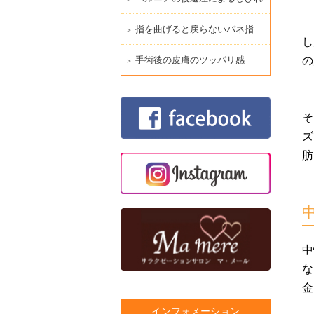
指を曲げると戻らないバネ指
し
の
手術後の皮膚のツッパリ感
そ
ズ
肪
中
な
金
インフォメーション