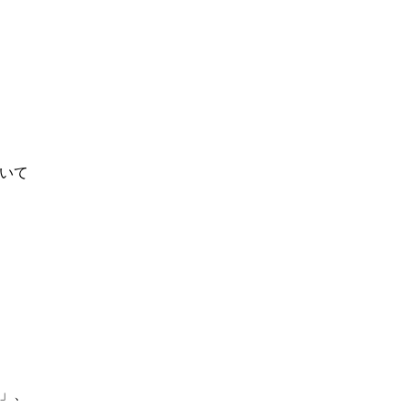
いて
」、