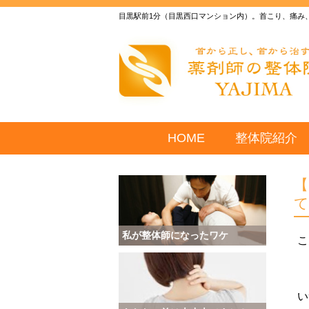
目黒駅前1分（目黒西口マンション内）。首こり、痛み
HOME
整体院紹介
私が整体師になったワケ
こ
い