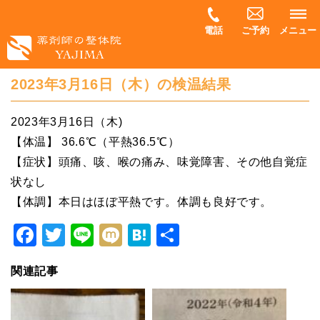
電話
ご予約
メニュー
2023年3月16日（木）の検温結果
2023年3月16日（木)
【体温】 36.6℃（平熱36.5℃）
【症状】頭痛、咳、喉の痛み、味覚障害、その他自覚症
状なし
【体調】本日はほぼ平熱です。体調も良好です。
Facebook
Twitter
Line
Mixi
Hatena
共
有
関連記事