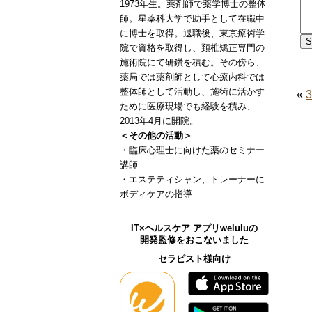
1973年生。薬剤師で薬学博士の整体
師。星薬科大学で助手として在職中
に博士を取得。退職後、東京療術学
院で資格を取得し、頚椎矯正専門の
施術院にて研鑽を積む。その傍ら、
薬局では薬剤師として心療内科では
整体師として活動し、施術に活かす
«
ために医療現場でも経験を積み、
2013年4月に開院。
＜その他の活動＞
・臨床心理士に向けた薬のセミナー
講師
・エステティシャン、トレーナーに
ボディケアの指導
IT×ヘルスケア アプリweluluの
開発監修をおこないました
セラピスト様向け