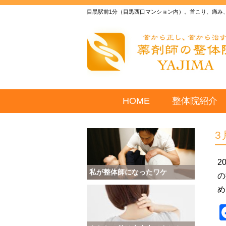
目黒駅前1分（目黒西口マンション内）。首こり、痛み
HOME
整体院紹介
3
2
私が整体師になったワケ
の
め