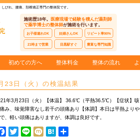
、しびれ、腰痛、頚椎矯正専門の整体院です。
施術歴18年。
医療現場で経験を積んだ薬剤師
で薬学博士の整体師
が施術を行います。
お子様連れOK
妊婦さんOK
リピート率90%
21時まで営業
目黒駅すぐ
豊富な専門知識
初めての方へ
整体料金
整体の流れ
よ
月23日（火）の検温結果
021年3月23日（火）【体温】 36.6℃（平熱36.5℃）【症状】
痛み、味覚障害なし若干の頭痛あり【体調】本日は平熱よりや
で、軽い頭痛はありますが、体調は良好です。
Facebook
Twitter
Line
Mixi
Hatena
共