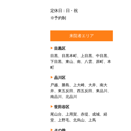
定休日：日・祝
※予約制
来院者エリア
目黒区
目黒、目黒本町、上目黒、中目黒、
下目黒、東山、南、八雲、原町、本
町
品川区
戸越、勝島、上大崎、大井、南大
井、東五反田、西五反田、東品川、
南品川、北品川
世田谷区
尾山台、上用賀、赤堤、成城、経
堂、上野毛、北烏山、上馬
その他