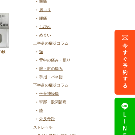
頭痛
肩コリ
腰痛
しびれ
めまい
上半身の症状コラム
顎
の検
背中の痛み・張り
腕・肘の痛み
手指・バネ指
下半身の症状コラム
坐骨神経痛
臀部・股関節痛
膝
外反母趾
ストレッチ