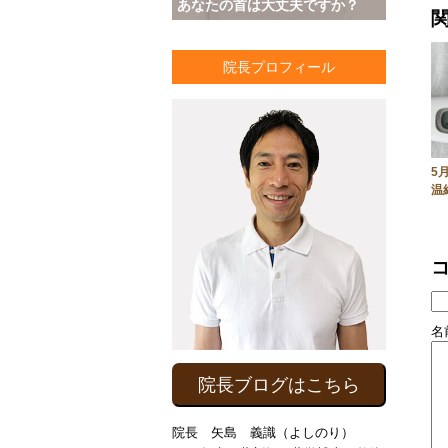
あなたの首は大丈夫ですか？
院長プロフィール
5
温
名前
院長ブログはこちら
院長 矢島 義識（よしのり）