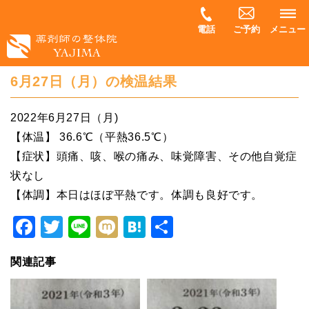
電話
ご予約
メニュー
6月27日（月）の検温結果
2022年6月27日（月)
【体温】 36.6℃（平熱36.5℃）
【症状】頭痛、咳、喉の痛み、味覚障害、その他自覚症
状なし
【体調】本日はほぼ平熱です。体調も良好です。
Facebook
Twitter
Line
Mixi
Hatena
共
有
関連記事