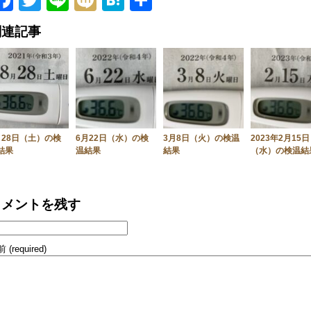
Facebook
Twitter
Line
Mixi
Hatena
共
有
関連記事
月28日（土）の検
6月22日（水）の検
3月8日（火）の検温
2023年2月15日
結果
温結果
結果
（水）の検温結
コメントを残す
 (required)