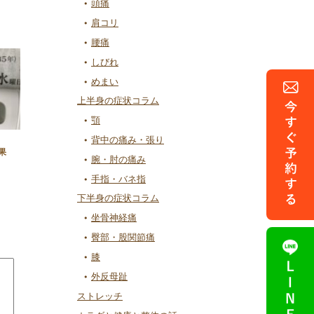
頭痛
肩コリ
腰痛
しびれ
めまい
上半身の症状コラム
顎
背中の痛み・張り
果
腕・肘の痛み
手指・バネ指
下半身の症状コラム
坐骨神経痛
臀部・股関節痛
膝
外反母趾
ストレッチ