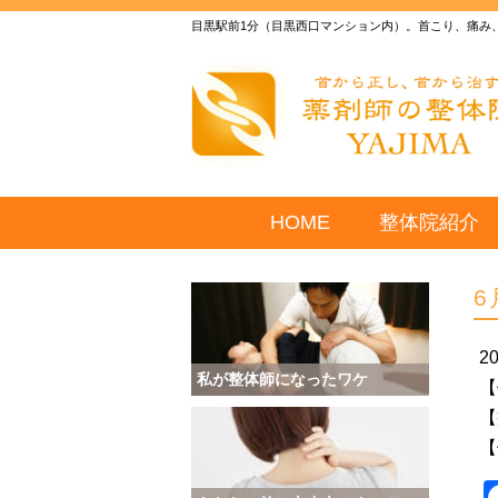
目黒駅前1分（目黒西口マンション内）。首こり、痛み
HOME
整体院紹介
6
2
私が整体師になったワケ
【
【
【