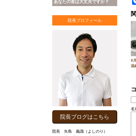
あなたの首は大丈夫ですか？
院長プロフィール
8
温
名前
院長ブログはこちら
院長 矢島 義識（よしのり）