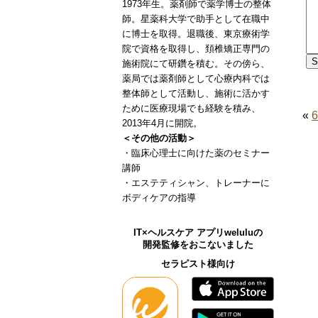
1973年生。薬剤師で薬学博士の整体
師。星薬科大学で助手として在職中
に博士を取得。退職後、東京療術学
院で資格を取得し、頚椎矯正専門の
施術院にて研鑽を積む。その傍ら、
薬局では薬剤師として心療内科では
整体師として活動し、施術に活かす
ために医療現場でも経験を積み、
«
2013年4月に開院。
＜その他の活動＞
・臨床心理士に向けた薬のセミナー
講師
・エステティシャン、トレーナーに
ボディケアの指導
IT×ヘルスケア アプリweluluの
開発監修をおこないました
セラピスト様向け