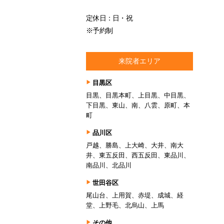
定休日：日・祝
※予約制
来院者エリア
目黒区
目黒、目黒本町、上目黒、中目黒、
下目黒、東山、南、八雲、原町、本
町
品川区
戸越、勝島、上大崎、大井、南大
井、東五反田、西五反田、東品川、
南品川、北品川
世田谷区
尾山台、上用賀、赤堤、成城、経
堂、上野毛、北烏山、上馬
その他