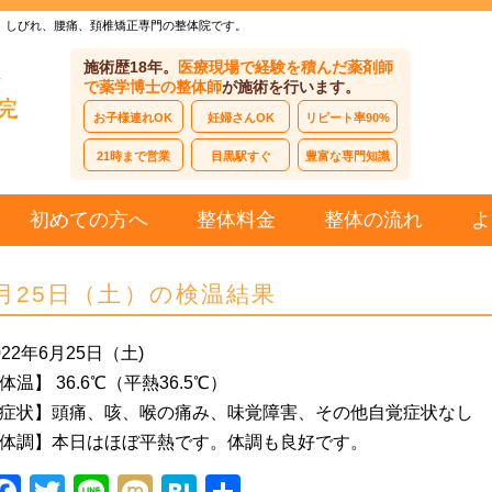
、しびれ、腰痛、頚椎矯正専門の整体院です。
施術歴18年。
医療現場で経験を積んだ薬剤師
で薬学博士の整体師
が施術を行います。
お子様連れOK
妊婦さんOK
リピート率90%
21時まで営業
目黒駅すぐ
豊富な専門知識
初めての方へ
整体料金
整体の流れ
よ
月25日（土）の検温結果
022年6月25日（土)
体温】 36.6℃（平熱36.5℃）
症状】頭痛、咳、喉の痛み、味覚障害、その他自覚症状なし
体調】本日はほぼ平熱です。体調も良好です。