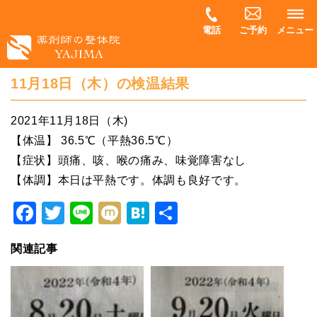
電話
ご予約
メニュー
11月18日（木）の検温結果
2021年11月18日（木)
【体温】 36.5℃（平熱36.5℃）
【症状】頭痛、咳、喉の痛み、味覚障害なし
【体調】本日は平熱です。体調も良好です。
Facebook
Twitter
Line
Mixi
Hatena
共
有
関連記事