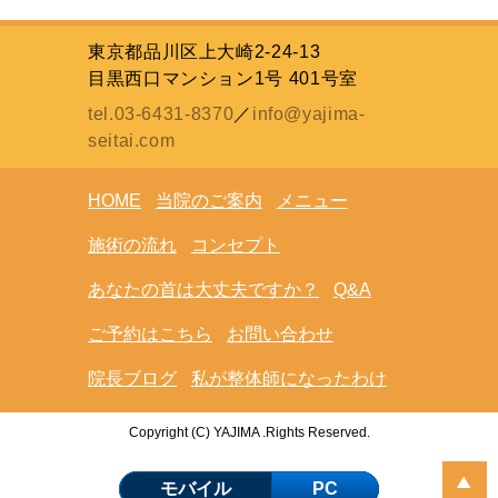
東京都品川区上大崎2-24-13
目黒西口マンション1号 401号室
tel.03-6431-8370
／
info@yajima-
seitai.com
HOME
当院のご案内
メニュー
施術の流れ
コンセプト
あなたの首は大丈夫ですか？
Q&A
ご予約はこちら
お問い合わせ
院長ブログ
私が整体師になったわけ
Copyright (C) YAJIMA .Rights Reserved.
モバイル
PC