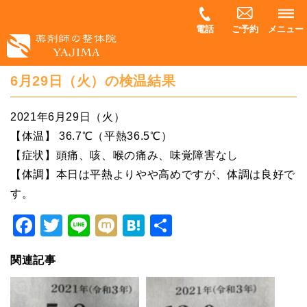
電話
ご予約
メニュー
6月29日（火）の検温結果
2021年6月29日（火）
【体温】 36.7℃（平熱36.5℃）
【症状】頭痛、咳、喉の痛み、味覚障害なし
【体調】本日は平熱よりやや高めですが、体調は良好で
す。
Facebook
Twitter
Line
Mixi
Hatena
共
有
関連記事