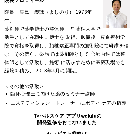
院長プロフィール
院長 矢島 義識（よしのり） 1973年
生。
薬剤師で薬学博士の整体師。 星薬科大学で
助手として在職中に博士を 取得。退職後、東京療術学
院で資格を取得し、頚椎矯正専門の施術院にて研鑽を積
む。その傍ら、薬局では薬剤師として 心療内科では整
体師として活動し、施術 に活かすために医療現場でも
経験を積み、 2013年4月に開院。
＜その他の活動＞
臨床心理士に向けた薬のセミナー講師
エステティシャン、トレーナーにボディ ケアの指導
IT×ヘルスケア アプリweluluの
開発監修をおこないました
セラピスト様向け