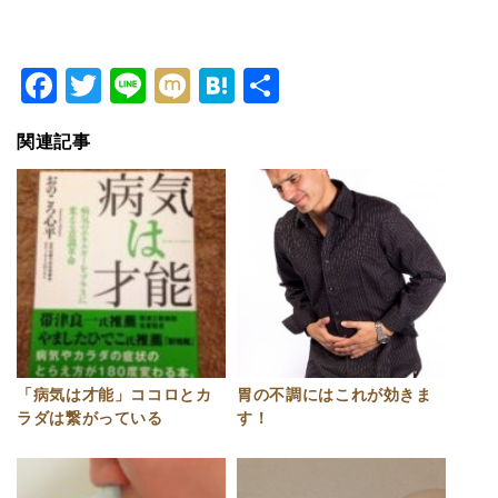
Facebook
Twitter
Line
Mixi
Hatena
共
有
関連記事
「病気は才能」ココロとカ
胃の不調にはこれが効きま
ラダは繋がっている
す！