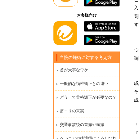
入
お客様向け
関
す
つ
当院の施術に対する考え方
調
首が大事なワケ
成
一般的な頚椎矯正との違い
そ
どうして骨格矯正が必要なの？
成
肩コリの真実
交通事故後の首痛や頭痛
「
「
ヘルニアの後遺症によるしびれ