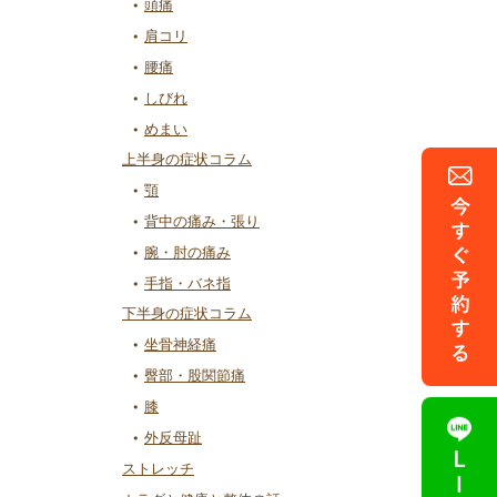
頭痛
肩コリ
腰痛
しびれ
めまい
上半身の症状コラム
顎
背中の痛み・張り
腕・肘の痛み
手指・バネ指
下半身の症状コラム
坐骨神経痛
臀部・股関節痛
膝
外反母趾
ストレッチ