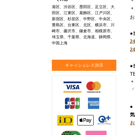
＊
港区、渋谷区、墨田区、足立区、大
＊
田区、江東区、葛飾区、江戸川区、
お
新宿区、杉並区、中野区、中央区、
豊島区、台東区、北区、横浜市、川
崎市、藤沢市、鎌倉市、相模原市、
●
埼玉県、千葉県、北海道、静岡県、
2
中国上海
2
キャッシュレス決済
●
TE
＊
「
●
気
お