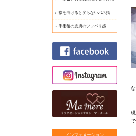
指を曲げると戻らないバネ指
手術後の皮膚のツッパリ感
な
現
で
インフォメーション