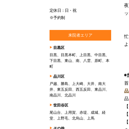
夜
定休日：日・祝
ッ
※予約制
来院者エリア
忙
よ
目黒区
目黒、目黒本町、上目黒、中目黒、
下目黒、東山、南、八雲、原町、本
町
◉
品川区
首
戸越、勝島、上大崎、大井、南大
井、東五反田、西五反田、東品川、
品
南品川、北品川
品
世田谷区
【
尾山台、上用賀、赤堤、成城、経
【
堂、上野毛、北烏山、上馬
【
その他