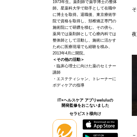
1973年生。薬剤師で薬学博士の整体
師。星薬科大学で助手として在職中
そ
に博士を取得。退職後、東京療術学
院で資格を取得し、頚椎矯正専門の
施術院にて研鑽を積む。その傍ら、
夜
薬局では薬剤師として心療内科では
整体師として活動し、施術に活かす
ために医療現場でも経験を積み、
2013年4月に開院。
＜その他の活動＞
・臨床心理士に向けた薬のセミナー
講師
・エステティシャン、トレーナーに
ボディケアの指導
IT×ヘルスケア アプリweluluの
開発監修をおこないました
セラピスト様向け
こ