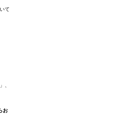
いて
」、
らお