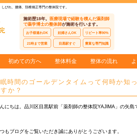
、しびれ、腰痛、頚椎矯正専門の整体院です。
施術歴18年。
医療現場で経験を積んだ薬剤師
で薬学博士の整体師
が施術を行います。
お子様連れOK
妊婦さんOK
リピート率90%
21時まで営業
目黒駅すぐ
豊富な専門知識
初めての方へ
整体料金
整体の流れ
よ
睡眠時間のゴールデンタイムって何時か知
ますか？
んにちは。品川区目黒駅前「薬剤師の整体院YAJIMA」の矢島
つもブログをご覧いただき誠にありがとうございます。