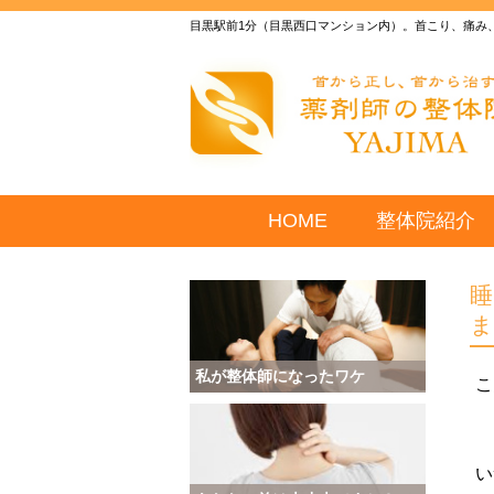
目黒駅前1分（目黒西口マンション内）。首こり、痛み
HOME
整体院紹介
私が整体師になったワケ
こ
い