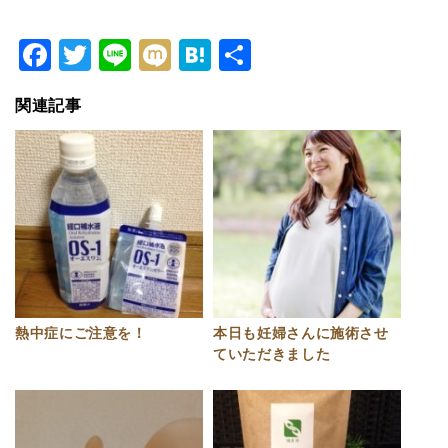
Facebook
Twitter
Line
Mixi
Hatena
共
有
関連記事
熱中症にご注意を！
本日も妊婦さんに施術させ
ていただきました