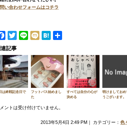
問い合わせフォームはコチラ
Facebook
Twitter
Line
Mixi
Hatena
共
有
関連記事
日は終戦記念日で
フットバス始めまし
すべては自分の心が
明けましておめ
た
決める
うございます。
メントは受け付けていません。
2013年5月4日 2:49 PM｜ カテゴリー：
色