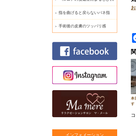
お
指を曲げると戻らないバネ指
手術後の皮膚のツッパリ感
本
す
コ
インフォメーション