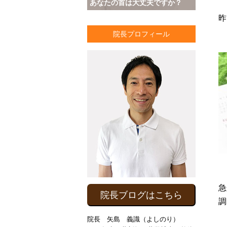
あなたの首は大丈夫ですか？
昨
院長プロフィール
急
院長ブログはこちら
調
院長 矢島 義識（よしのり）