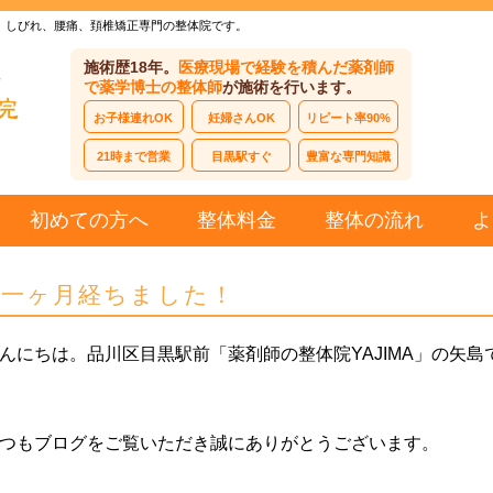
、しびれ、腰痛、頚椎矯正専門の整体院です。
施術歴18年。
医療現場で経験を積んだ薬剤師
で薬学博士の整体師
が施術を行います。
お子様連れOK
妊婦さんOK
リピート率90%
21時まで営業
目黒駅すぐ
豊富な専門知識
初めての方へ
整体料金
整体の流れ
よ
丸一ヶ月経ちました！
んにちは。品川区目黒駅前「薬剤師の整体院YAJIMA」の矢島
つもブログをご覧いただき誠にありがとうございます。