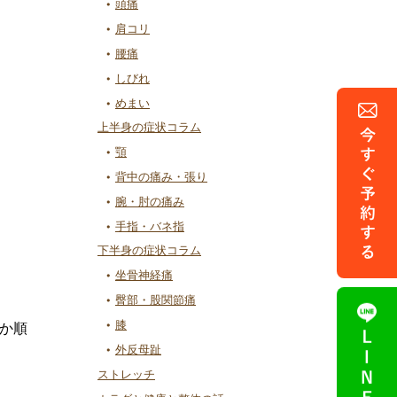
頭痛
肩コリ
腰痛
しびれ
めまい
上半身の症状コラム
顎
背中の痛み・張り
腕・肘の痛み
手指・バネ指
下半身の症状コラム
坐骨神経痛
臀部・股関節痛
膝
か順
外反母趾
ストレッチ