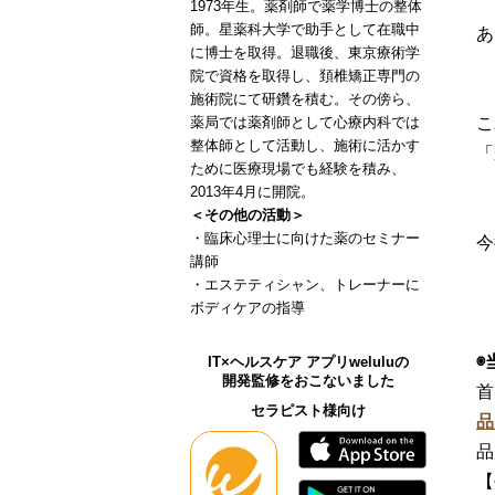
1973年生。薬剤師で薬学博士の整体
師。星薬科大学で助手として在職中
あ
に博士を取得。退職後、東京療術学
院で資格を取得し、頚椎矯正専門の
施術院にて研鑽を積む。その傍ら、
こ
薬局では薬剤師として心療内科では
整体師として活動し、施術に活かす
「
ために医療現場でも経験を積み、
2013年4月に開院。
＜その他の活動＞
・臨床心理士に向けた薬のセミナー
今
講師
・エステティシャン、トレーナーに
ボディケアの指導
◉
IT×ヘルスケア アプリweluluの
開発監修をおこないました
首
セラピスト様向け
品
品
【