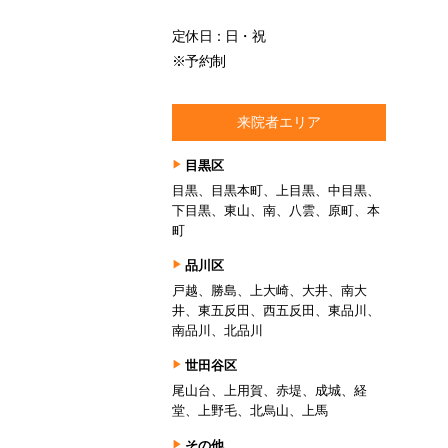
定休日：日・祝
※予約制
来院者エリア
目黒区
目黒、目黒本町、上目黒、中目黒、
下目黒、東山、南、八雲、原町、本
町
品川区
戸越、勝島、上大崎、大井、南大
井、東五反田、西五反田、東品川、
南品川、北品川
世田谷区
尾山台、上用賀、赤堤、成城、経
堂、上野毛、北烏山、上馬
その他