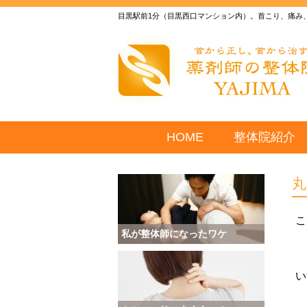
目黒駅前1分（目黒西口マンション内）。首こり、痛み
HOME
整体院紹介
こ
私が整体師になったワケ
い