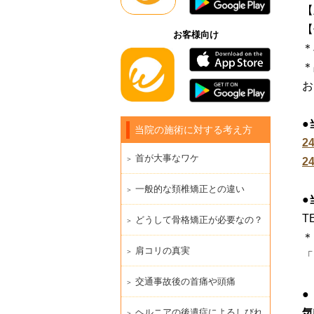
【
【
お客様向け
＊
＊
お
●
当院の施術に対する考え方
2
首が大事なワケ
2
一般的な頚椎矯正との違い
●
TE
どうして骨格矯正が必要なの？
＊
肩コリの真実
「
交通事故後の首痛や頭痛
●
気
ヘルニアの後遺症によるしびれ