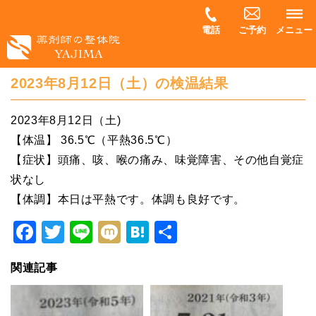
電話
ご予約
メニュー
2023年8月12日（土）の検温結果
2023年8月12日（土)
【体温】 36.5℃（平熱36.5℃）
【症状】頭痛、咳、喉の痛み、味覚障害、その他自覚症
状なし
【体調】本日は平熱です。体調も良好です。
Facebook
Twitter
Line
Mixi
Hatena
共
有
関連記事