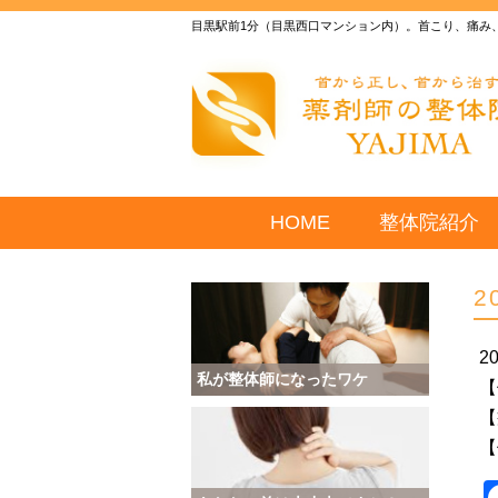
目黒駅前1分（目黒西口マンション内）。首こり、痛み
HOME
整体院紹介
2
2
私が整体師になったワケ
【
【
【