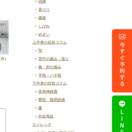
頭痛
肩コリ
腰痛
しびれ
めまい
上半身の症状コラム
顎
（火）
背中の痛み・張り
腕・肘の痛み
手指・バネ指
下半身の症状コラム
坐骨神経痛
臀部・股関節痛
膝
外反母趾
ストレッチ