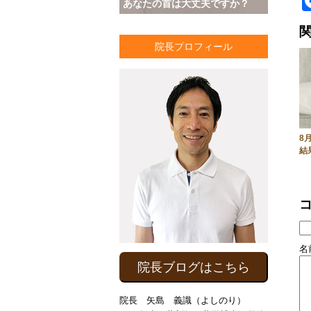
あなたの首は大丈夫ですか？
院長プロフィール
8
結
名前
院長ブログはこちら
院長 矢島 義識（よしのり）