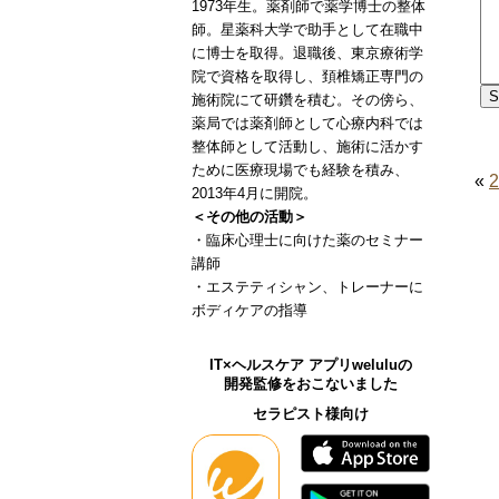
1973年生。薬剤師で薬学博士の整体
師。星薬科大学で助手として在職中
に博士を取得。退職後、東京療術学
院で資格を取得し、頚椎矯正専門の
施術院にて研鑽を積む。その傍ら、
薬局では薬剤師として心療内科では
整体師として活動し、施術に活かす
ために医療現場でも経験を積み、
«
2013年4月に開院。
＜その他の活動＞
・臨床心理士に向けた薬のセミナー
講師
・エステティシャン、トレーナーに
ボディケアの指導
IT×ヘルスケア アプリweluluの
開発監修をおこないました
セラピスト様向け