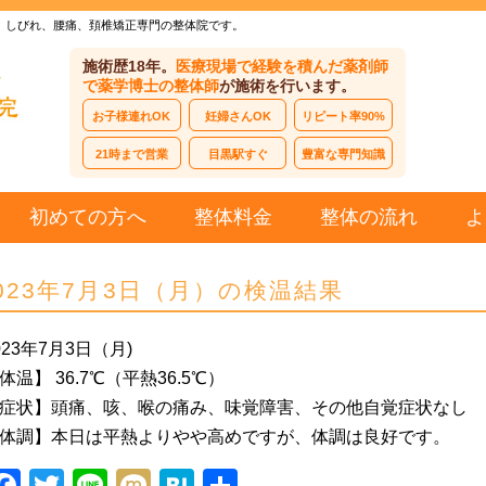
、しびれ、腰痛、頚椎矯正専門の整体院です。
施術歴18年。
医療現場で経験を積んだ薬剤師
で薬学博士の整体師
が施術を行います。
お子様連れOK
妊婦さんOK
リピート率90%
21時まで営業
目黒駅すぐ
豊富な専門知識
初めての方へ
整体料金
整体の流れ
よ
023年7月3日（月）の検温結果
023年7月3日（月)
体温】 36.7℃（平熱36.5℃）
症状】頭痛、咳、喉の痛み、味覚障害、その他自覚症状なし
体調】本日は平熱よりやや高めですが、体調は良好です。