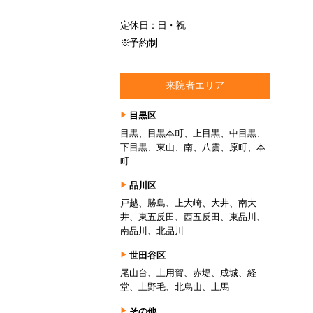
定休日：日・祝
※予約制
来院者エリア
目黒区
目黒、目黒本町、上目黒、中目黒、
下目黒、東山、南、八雲、原町、本
町
品川区
戸越、勝島、上大崎、大井、南大
井、東五反田、西五反田、東品川、
南品川、北品川
世田谷区
尾山台、上用賀、赤堤、成城、経
堂、上野毛、北烏山、上馬
その他