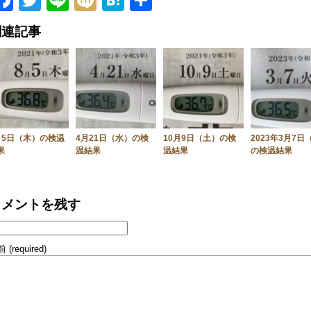
Facebook
Twitter
Line
Mixi
Hatena
共
有
関連記事
月5日（木）の検温
4月21日（水）の検
10月9日（土）の検
2023年3月7日
果
温結果
温結果
の検温結果
コメントを残す
 (required)