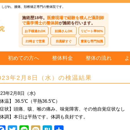
、しびれ、腰痛、頚椎矯正専門の整体院です。
施術歴18年。
医療現場で経験を積んだ薬剤師
で薬学博士の整体師
が施術を行います。
お子様連れOK
妊婦さんOK
リピート率90%
21時まで営業
目黒駅すぐ
豊富な専門知識
初めての方へ
整体料金
整体の流れ
よ
023年2月8日（水）の検温結果
023年2月8日（水)
体温】 36.5℃（平熱36.5℃）
症状】頭痛、咳、喉の痛み、味覚障害、その他自覚症状なし
体調】本日は平熱です。体調も良好です。