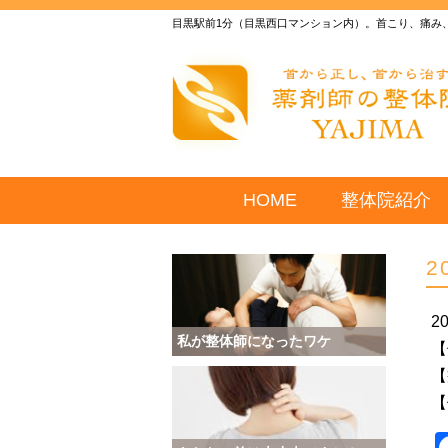
目黒駅前1分（目黒西口マンション内）。首こり、痛み
HOME
整体院紹介
2
2
私が整体師になったワケ
【
【
【