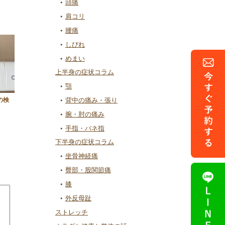
頭痛
肩コリ
腰痛
しびれ
めまい
上半身の症状コラム
顎
の検
背中の痛み・張り
腕・肘の痛み
手指・バネ指
下半身の症状コラム
坐骨神経痛
臀部・股関節痛
膝
外反母趾
ストレッチ