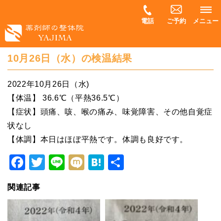
電話
ご予約
メニュー
10月26日（水）の検温結果
2022年10月26日（水)
【体温】 36.6℃（平熱36.5℃）
【症状】頭痛、咳、喉の痛み、味覚障害、その他自覚症
状なし
【体調】本日はほぼ平熱です。体調も良好です。
Facebook
Twitter
Line
Mixi
Hatena
共
有
関連記事