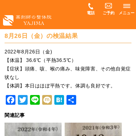
電話
ご予約
メニュー
8月26日（金）の検温結果
2022年8月26日（金)
【体温】 36.6℃（平熱36.5℃）
【症状】頭痛、咳、喉の痛み、味覚障害、その他自覚症
状なし
【体調】本日はほぼ平熱です。体調も良好です。
Facebook
Twitter
Line
Mixi
Hatena
共
有
関連記事