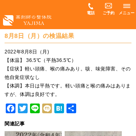
電話
ご予約
メニュー
8月8日（月）の検温結果
2022年8月8日（月)
【体温】 36.5℃（平熱36.5℃）
【症状】軽い頭痛、喉の痛みあり。咳、味覚障害、その
他自覚症状なし
【体調】本日は平熱です。軽い頭痛と喉の痛みはありま
すが、体調は良好です。
Facebook
Twitter
Line
Mixi
Hatena
共
有
関連記事