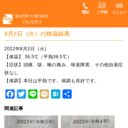
電話
ご予約
メニュー
8月2日（火）の検温結果
2022年8月2日（火)
【体温】 36.5℃（平熱36.5℃）
【症状】頭痛、咳、喉の痛み、味覚障害、その他自覚症
状なし
【体調】本日は平熱です。体調も良好です。
Facebook
Twitter
Line
Mixi
Hatena
共
有
関連記事