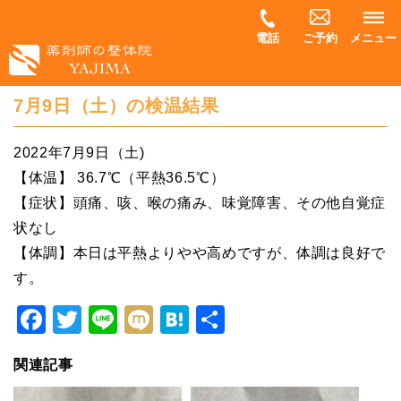
電話
ご予約
メニュー
7月9日（土）の検温結果
2022年7月9日（土)
【体温】 36.7℃（平熱36.5℃）
【症状】頭痛、咳、喉の痛み、味覚障害、その他自覚症
状なし
【体調】本日は平熱よりやや高めですが、体調は良好で
す。
Facebook
Twitter
Line
Mixi
Hatena
共
有
関連記事