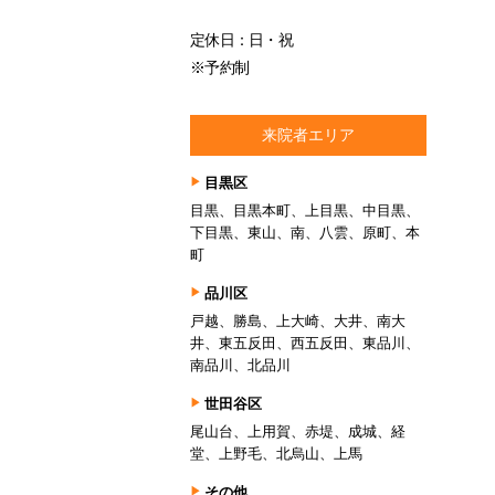
定休日：日・祝
※予約制
来院者エリア
目黒区
目黒、目黒本町、上目黒、中目黒、
下目黒、東山、南、八雲、原町、本
町
品川区
戸越、勝島、上大崎、大井、南大
井、東五反田、西五反田、東品川、
南品川、北品川
世田谷区
尾山台、上用賀、赤堤、成城、経
堂、上野毛、北烏山、上馬
その他