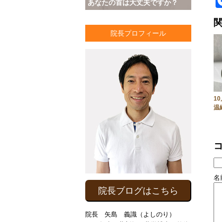
あなたの首は大丈夫ですか？
院長プロフィール
1
温
名前
院長ブログはこちら
院長 矢島 義識（よしのり）