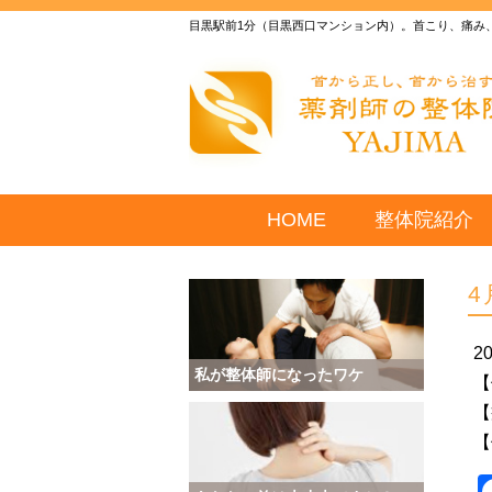
目黒駅前1分（目黒西口マンション内）。首こり、痛み
HOME
整体院紹介
4
2
私が整体師になったワケ
【
【
【