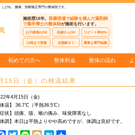
、しびれ、腰痛、頚椎矯正専門の整体院です。
施術歴18年。
医療現場で経験を積んだ薬剤師
で薬学博士の整体師
が施術を行います。
お子様連れOK
妊婦さんOK
リピート率90%
21時まで営業
目黒駅すぐ
豊富な専門知識
初めての方へ
整体料金
整体の流れ
よ
月15日（金）の検温結果
022年4月15日（金)
体温】 36.7℃（平熱36.5℃）
症状】頭痛、咳、喉の痛み、味覚障害なし
体調】本日は平熱よりやや高めですが、体調は良好です。