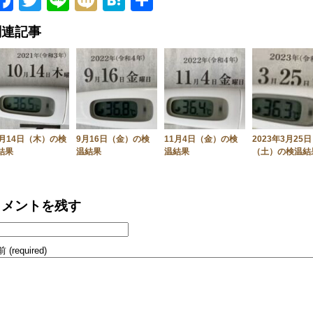
Facebook
Twitter
Line
Mixi
Hatena
共
有
関連記事
0月14日（木）の検
9月16日（金）の検
11月4日（金）の検
2023年3月25日
結果
温結果
温結果
（土）の検温結
コメントを残す
 (required)