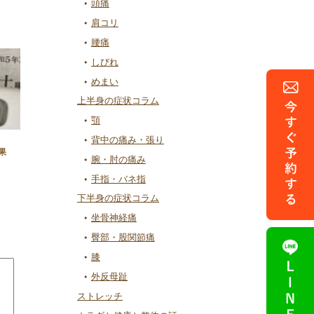
頭痛
肩コリ
腰痛
しびれ
めまい
上半身の症状コラム
顎
背中の痛み・張り
果
腕・肘の痛み
手指・バネ指
下半身の症状コラム
坐骨神経痛
臀部・股関節痛
膝
外反母趾
ストレッチ