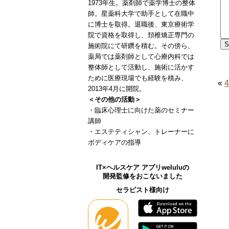
1973年生。薬剤師で薬学博士の整体
師。星薬科大学で助手として在職中
に博士を取得。退職後、東京療術学
院で資格を取得し、頚椎矯正専門の
施術院にて研鑽を積む。その傍ら、
薬局では薬剤師として心療内科では
整体師として活動し、施術に活かす
ために医療現場でも経験を積み、
«
2013年4月に開院。
＜その他の活動＞
・臨床心理士に向けた薬のセミナー
講師
・エステティシャン、トレーナーに
ボディケアの指導
IT×ヘルスケア アプリweluluの
開発監修をおこないました
セラピスト様向け