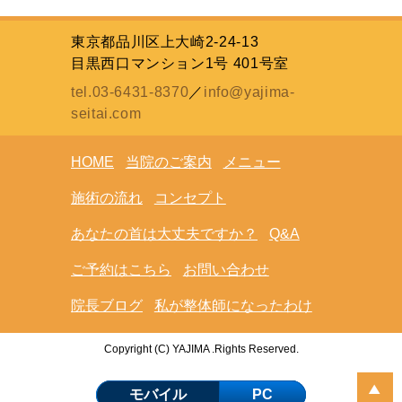
東京都品川区上大崎2-24-13
目黒西口マンション1号 401号室
tel.03-6431-8370
／
info@yajima-
seitai.com
HOME
当院のご案内
メニュー
施術の流れ
コンセプト
あなたの首は大丈夫ですか？
Q&A
ご予約はこちら
お問い合わせ
院長ブログ
私が整体師になったわけ
Copyright (C) YAJIMA .Rights Reserved.
モバイル
PC