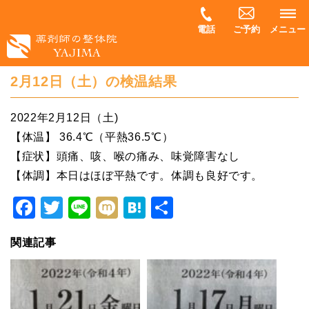
電話
ご予約
メニュー
2月12日（土）の検温結果
2022年2月12日（土)
【体温】 36.4℃（平熱36.5℃）
【症状】頭痛、咳、喉の痛み、味覚障害なし
【体調】本日はほぼ平熱です。体調も良好です。
Facebook
Twitter
Line
Mixi
Hatena
共
有
関連記事