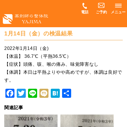
電話
ご予約
メニュー
1月14日（金）の検温結果
2022年1月14日（金)
【体温】 36.7℃（平熱36.5℃）
【症状】頭痛、咳、喉の痛み、味覚障害なし
【体調】本日は平熱よりやや高めですが、体調は良好で
す。
Facebook
Twitter
Line
Mixi
Hatena
共
有
関連記事