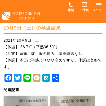
電話
ご予約
メニュー
10月9日（土）の検温結果
2021年10月9日（土)
【体温】 36.7℃（平熱36.5℃）
【症状】頭痛、咳、喉の痛み、味覚障害なし
【体調】本日は平熱よりやや高めですが、体調は良好で
す。
Facebook
Twitter
Line
Mixi
Hatena
共
有
関連記事