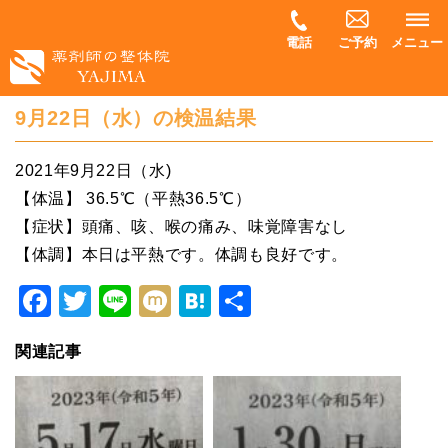
電話
ご予約
メニュー
9月22日（水）の検温結果
2021年9月22日（水)
【体温】 36.5℃（平熱36.5℃）
【症状】頭痛、咳、喉の痛み、味覚障害なし
【体調】本日は平熱です。体調も良好です。
Facebook
Twitter
Line
Mixi
Hatena
共
有
関連記事