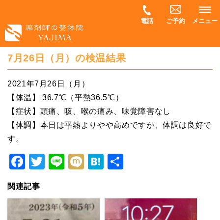
電話
ご予約
メニュー
7月26日（月）の検温結果
2021年7月26日（月）
【体温】 36.7℃（平熱36.5℃）
【症状】頭痛、咳、喉の痛み、味覚障害なし
【体調】本日は平熱よりやや高めですが、体調は良好で
す。
Facebook
Twitter
Line
Mixi
Hatena
共
有
関連記事