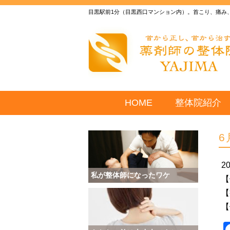
目黒駅前1分（目黒西口マンション内）。首こり、痛み
HOME
整体院紹介
6
2
私が整体師になったワケ
【
【
【