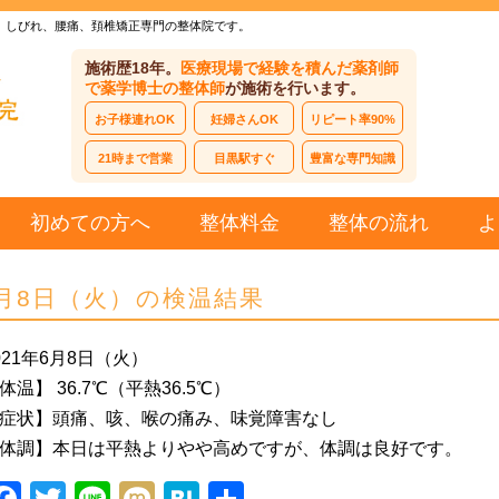
、しびれ、腰痛、頚椎矯正専門の整体院です。
施術歴18年。
医療現場で経験を積んだ薬剤師
で薬学博士の整体師
が施術を行います。
お子様連れOK
妊婦さんOK
リピート率90%
21時まで営業
目黒駅すぐ
豊富な専門知識
初めての方へ
整体料金
整体の流れ
よ
月8日（火）の検温結果
021年6月8日（火）
体温】 36.7℃（平熱36.5℃）
症状】頭痛、咳、喉の痛み、味覚障害なし
体調】本日は平熱よりやや高めですが、体調は良好です。