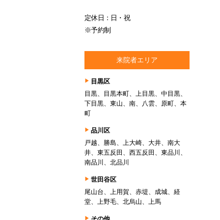
定休日：日・祝
※予約制
来院者エリア
目黒区
目黒、目黒本町、上目黒、中目黒、
下目黒、東山、南、八雲、原町、本
町
品川区
戸越、勝島、上大崎、大井、南大
井、東五反田、西五反田、東品川、
南品川、北品川
世田谷区
尾山台、上用賀、赤堤、成城、経
堂、上野毛、北烏山、上馬
その他