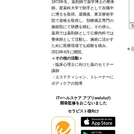
1973年生。薬剤師で薬学博士の整体
師。星薬科大学で助手として在職中
に博士を取得。退職後、東京療術学
院で資格を取得し、頚椎矯正専門の
施術院にて研鑽を積む。その傍ら、
薬局では薬剤師として心療内科では
整体師として活動し、施術に活かす
ために医療現場でも経験を積み、
«
2013年4月に開院。
＜その他の活動＞
・臨床心理士に向けた薬のセミナー
講師
・エステティシャン、トレーナーに
ボディケアの指導
IT×ヘルスケア アプリweluluの
開発監修をおこないました
セラピスト様向け