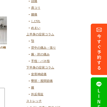
頭痛
肩コリ
腰痛
しびれ
めまい
上半身の症状コラム
顎
）の検
背中の痛み・張り
腕・肘の痛み
手指・バネ指
下半身の症状コラム
坐骨神経痛
臀部・股関節痛
膝
外反母趾
ストレッチ