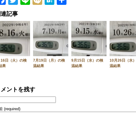
Facebook
Twitter
Line
Mixi
Hatena
共
有
関連記事
月16日（火）の検
7月19日（月）の検
9月15日（水）の検
10月26日（水
結果
温結果
温結果
温結果
コメントを残す
 (required)