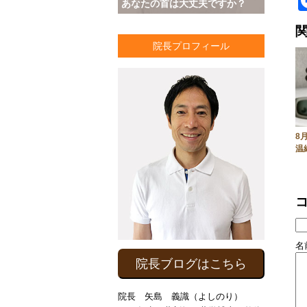
あなたの首は大丈夫ですか？
院長プロフィール
8
温
名前
院長ブログはこちら
院長 矢島 義識（よしのり）