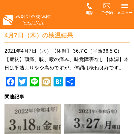
電話
ご予約
メニュー
4月7日（木）の検温結果
2021年4月7日（水）【体温】 36.7℃（平熱36.5℃）
【症状】頭痛、咳、喉の痛み、味覚障害なし【体調】本
日は平熱よりやや高めですが、体調は概ね良好です。
Facebook
Twitter
Line
Mixi
Hatena
共
有
関連記事