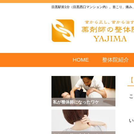
目黒駅前1分（目黒西口マンション内）。首こり、痛み
HOME
整体院紹介
こ
私が整体師になったワケ
い