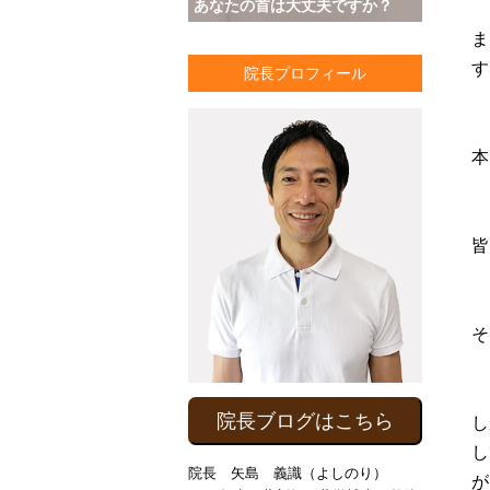
あなたの首は大丈夫ですか？
ま
す
院長プロフィール
本
皆
そ
院長ブログはこちら
し
し
院長 矢島 義識（よしのり）
が