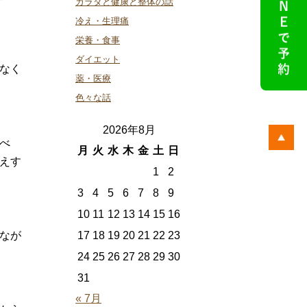
カラダと健康と整体の話
冷え・生理痛
栄養・食事
ダイエット
なく
薬・医療
色々な話
2026年8月
べ
月
火
水
木
金
土
日
えす
1
2
3
4
5
6
7
8
9
10
11
12
13
14
15
16
なが
17
18
19
20
21
22
23
24
25
26
27
28
29
30
31
« 7月