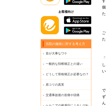
す
個
お客様向け
た
ご
た
当院の施術に対する考え方
首が大事なワケ
「
一般的な頚椎矯正との違い
し
い
どうして骨格矯正が必要なの？
肩コリの真実
で
交通事故後の首痛や頭痛
ず
ん
ヘルニアの後遺症によるしびれ