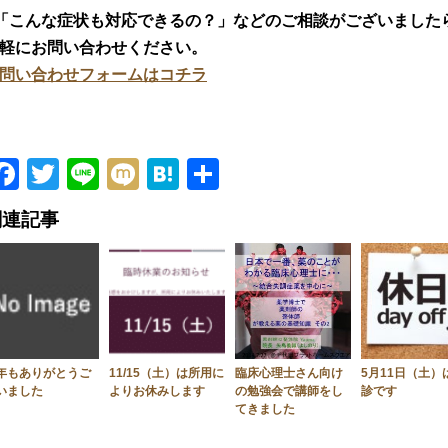
「こんな症状も対応できるの？」などのご相談がございました
軽にお問い合わせください。
問い合わせフォームはコチラ
Facebook
Twitter
Line
Mixi
Hatena
共
有
関連記事
年もありがとうご
11/15（土）は所用に
臨床心理士さん向け
5月11日（土）
いました
よりお休みします
の勉強会で講師をし
診です
てきました