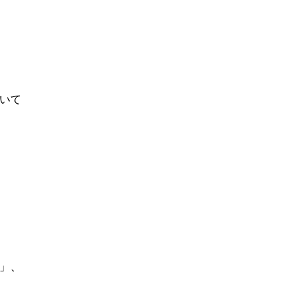
いて
」、