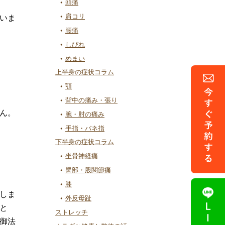
頭痛
肩コリ
いま
腰痛
しびれ
めまい
上半身の症状コラム
顎
背中の痛み・張り
ん。
腕・肘の痛み
手指・バネ指
下半身の症状コラム
坐骨神経痛
臀部・股関節痛
膝
しま
外反母趾
と
ストレッチ
御法