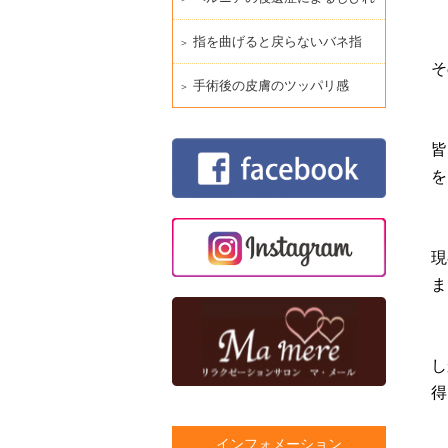
指を曲げると戻らないバネ指
そ
手術後の皮膚のツッパリ感
皆
を
現
ま
し
得
インフォメーション