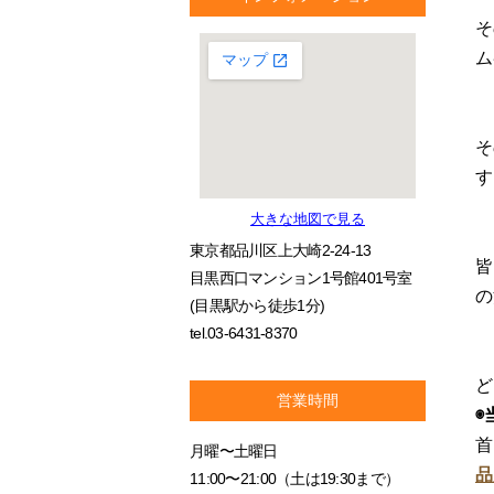
そ
ム
そ
す
大きな地図で見る
東京都品川区上大崎2-24-13
皆
目黒西口マンション1号館401号室
の
(目黒駅から徒歩1分)
tel.03-6431-8370
ど
営業時間
◉
首
月曜〜土曜日
品
11:00〜21:00（土は19:30まで）