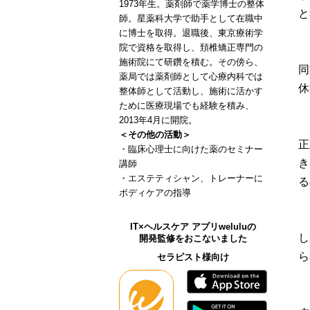
1973年生。薬剤師で薬学博士の整体
と
師。星薬科大学で助手として在職中
に博士を取得。退職後、東京療術学
院で資格を取得し、頚椎矯正専門の
施術院にて研鑽を積む。その傍ら、
同
薬局では薬剤師として心療内科では
休
整体師として活動し、施術に活かす
ために医療現場でも経験を積み、
2013年4月に開院。
＜その他の活動＞
正
・臨床心理士に向けた薬のセミナー
き
講師
・エステティシャン、トレーナーに
る
ボディケアの指導
IT×ヘルスケア アプリweluluの
し
開発監修をおこないました
ら
セラピスト様向け