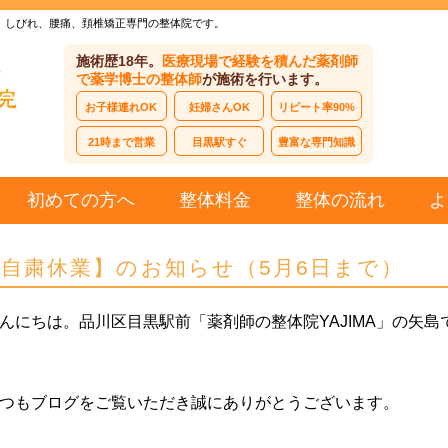
、しびれ、腰痛、頚椎矯正専門の整体院です。
施術歴18年。
医療現場で経験を積んだ薬剤師
で薬学博士の整体師
が施術を行います。
お子様連れOK
妊婦さんOK
リピート率90%
21時まで営業
目黒駅すぐ
豊富な専門知識
初めての方へ
整体料金
整体の流れ
よ
【自粛休業】のお知らせ（5月6日まで）
んにちは。品川区目黒駅前「薬剤師の整体院YAJIMA」の矢島
つもブログをご覧いただき誠にありがとうございます。