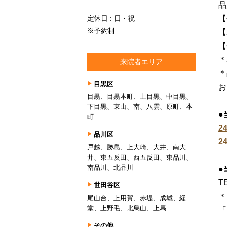
品
定休日：日・祝
【
※予約制
【
【
＊
来院者エリア
＊
目黒区
お
目黒、目黒本町、上目黒、中目黒、
下目黒、東山、南、八雲、原町、本
●
町
2
品川区
2
戸越、勝島、上大崎、大井、南大
井、東五反田、西五反田、東品川、
南品川、北品川
●
TE
世田谷区
＊
尾山台、上用賀、赤堤、成城、経
堂、上野毛、北烏山、上馬
「
その他