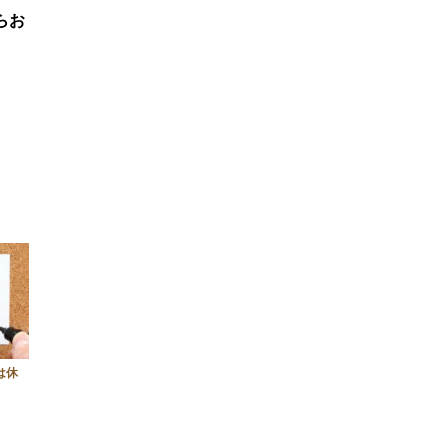
らお
は休