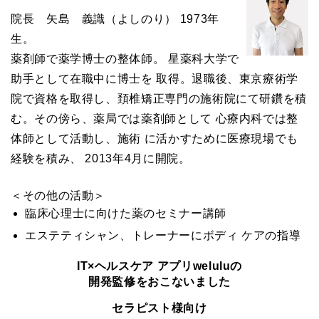
院長 矢島 義識（よしのり） 1973年
生。
薬剤師で薬学博士の整体師。 星薬科大学で
助手として在職中に博士を 取得。退職後、東京療術学
院で資格を取得し、頚椎矯正専門の施術院にて研鑽を積
む。その傍ら、薬局では薬剤師として 心療内科では整
体師として活動し、施術 に活かすために医療現場でも
経験を積み、 2013年4月に開院。
＜その他の活動＞
臨床心理士に向けた薬のセミナー講師
エステティシャン、トレーナーにボディ ケアの指導
IT×ヘルスケア アプリweluluの
開発監修をおこないました
セラピスト様向け