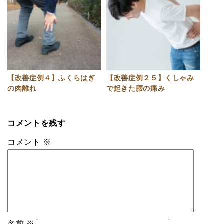
【改善症例４】ふくらはぎ
【改善症例２５】くしゃみ
の肉離れ
で起きた腰の痛み
コメントを残す
コメント
※
名前
※