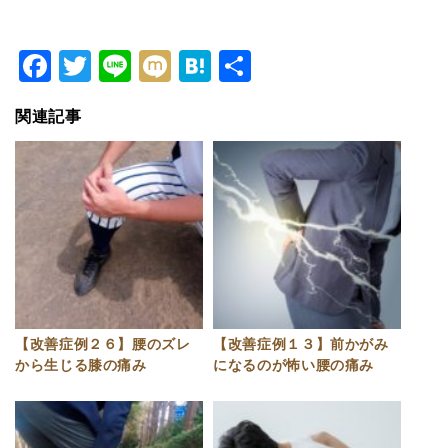
Facebook
Twitter
Line
Mixi
Hatena
共
有
関連記事
【改善症例２６】腰のズレ
【改善症例１３】前かがみ
から生じる膝の痛み
になるのが怖い腰の痛み