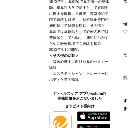
を
1973年生。薬剤師で薬学博士の整体
師。星薬科大学で助手として在職中
に博士を取得。退職後、東京療術学
院で資格を取得し、頚椎矯正専門の
確
施術院にて研鑽を積む。その傍ら、
い
薬局では薬剤師として心療内科では
整体師として活動し、施術に活かす
ために医療現場でも経験を積み、
2013年4月に開院。
そ
＜その他の活動＞
・臨床心理士に向けた薬のセミナー
講師
・エステティシャン、トレーナーに
飲
ボディケアの指導
IT×ヘルスケア アプリweluluの
開発監修をおこないました
す
セラピスト様向け
ま