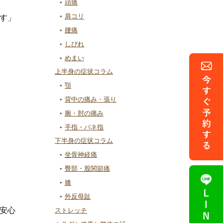
頭痛
肩コリ
す」
腰痛
しびれ
めまい
上半身の症状コラム
顎
背中の痛み・張り
腕・肘の痛み
手指・バネ指
下半身の症状コラム
坐骨神経痛
臀部・股関節痛
膝
外反母趾
安心
ストレッチ