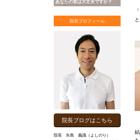
あなたの首は大丈夫ですか？
「
と
院長プロフィール
院長ブログはこちら
結
院長 矢島 義識（よしのり）