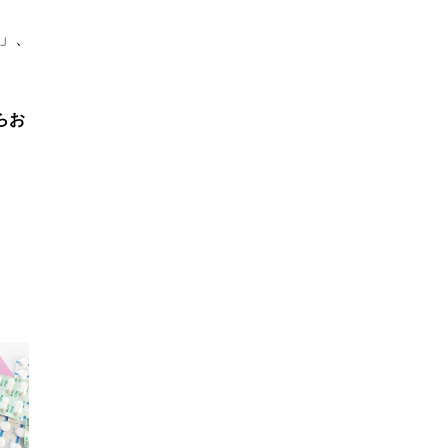
」、
らお