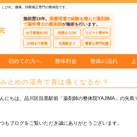
、しびれ、腰痛、頚椎矯正専門の整体院です。
施術歴18年。
医療現場で経験を積んだ薬剤師
で薬学博士の整体師
が施術を行います。
お子様連れOK
妊婦さんOK
リピート率90%
21時まで営業
目黒駅すぐ
豊富な専門知識
初めての方へ
整体料金
整体の流れ
よ
痛み止めの湿布で胃は痛くなるか？
んにちは。品川区目黒駅前「薬剤師の整体院YAJIMA」の矢島
つもブログをご覧いただき誠にありがとうございます。