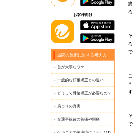
痛
ろ
お客様向け
そ
ろ
で
当院の施術に対する考え方
首が大事なワケ
こ
一般的な頚椎矯正との違い
＊
す
どうして骨格矯正が必要なの？
肩コリの真実
そ
交通事故後の首痛や頭痛
で
ヘルニアの後遺症によるしびれ