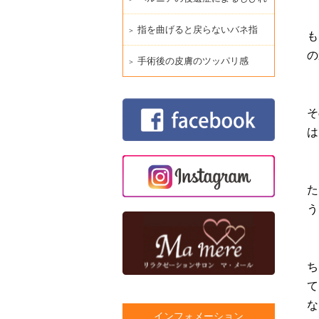
指を曲げると戻らないバネ指
も
の
手術後の皮膚のツッパリ感
そ
は
た
う
ち
て
な
インフォメーション