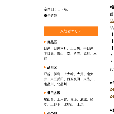
◉
定休日：日・祝
首
※予約制
品
品
来院者エリア
【
【
目黒区
【
目黒、目黒本町、上目黒、中目黒、
下目黒、東山、南、八雲、原町、本
＊
町
＊
品川区
お
戸越、勝島、上大崎、大井、南大
井、東五反田、西五反田、東品川、
●
南品川、北品川
2
世田谷区
2
尾山台、上用賀、赤堤、成城、経
堂、上野毛、北烏山、上馬
●
その他