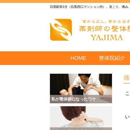
目黒駅前1分（目黒西口マンション内）。首こり、痛み
HOME
整体院紹介
こ
私が整体師になったワケ
い