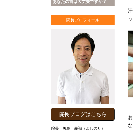
あなたの首は大丈夫ですか？
汗
う
院長プロフィール
院長ブログはこちら
お
な
院長 矢島 義識（よしのり）