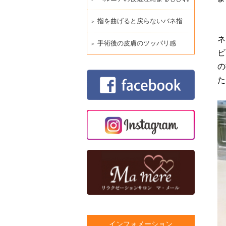
指を曲げると戻らないバネ指
ネ
手術後の皮膚のツッパリ感
ビ
の
た
インフォメーション