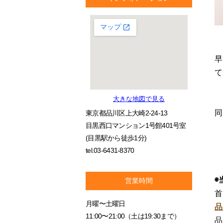
早
て
大きな地図で見る
同
東京都品川区上大崎2-24-13
目黒西口マンション1号館401号室
(目黒駅から徒歩1分)
tel.03-6431-8370
◉
営業時間
首
月曜〜土曜日
品
11:00〜21:00（土は19:30まで）
品