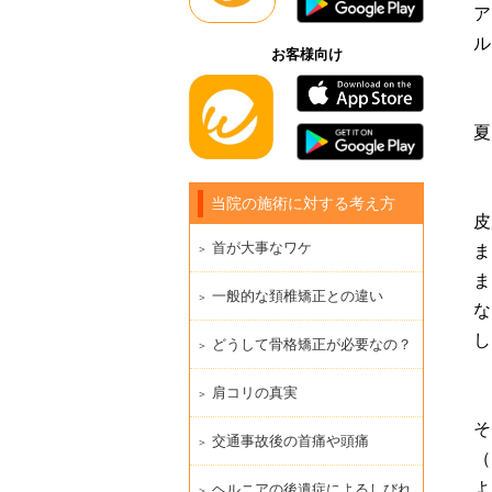
ア
ル
お客様向け
夏
当院の施術に対する考え方
皮
首が大事なワケ
ま
ま
一般的な頚椎矯正との違い
な
し
どうして骨格矯正が必要なの？
肩コリの真実
そ
交通事故後の首痛や頭痛
（
よ
ヘルニアの後遺症によるしびれ