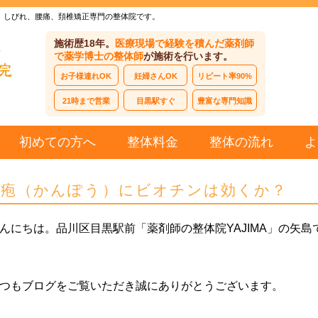
、しびれ、腰痛、頚椎矯正専門の整体院です。
施術歴18年。
医療現場で経験を積んだ薬剤師
で薬学博士の整体師
が施術を行います。
お子様連れOK
妊婦さんOK
リピート率90%
21時まで営業
目黒駅すぐ
豊富な専門知識
初めての方へ
整体料金
整体の流れ
よ
汗疱（かんぽう）にビオチンは効くか？
んにちは。品川区目黒駅前「薬剤師の整体院YAJIMA」の矢島
つもブログをご覧いただき誠にありがとうございます。