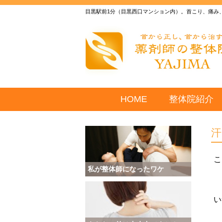
目黒駅前1分（目黒西口マンション内）。首こり、痛み
HOME
整体院紹介
こ
私が整体師になったワケ
い