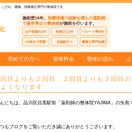
、しびれ、腰痛、頚椎矯正専門の整体院です。
施術歴18年。
医療現場で経験を積んだ薬剤師
で薬学博士の整体師
が施術を行います。
お子様連れOK
妊婦さんOK
リピート率90%
21時まで営業
目黒駅すぐ
豊富な専門知識
初めての方へ
整体料金
整体の流れ
よ
１回目よりも２回目、２回目よりも３回目の
がよくなります
んにちは。品川区目黒駅前「薬剤師の整体院YAJIMA」の矢島
つもブログをご覧いただき誠にありがとうございます。