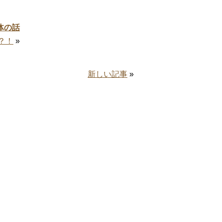
体の話
？！
»
新しい記事
»