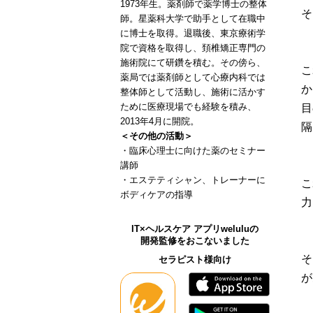
1973年生。薬剤師で薬学博士の整体
そ
師。星薬科大学で助手として在職中
に博士を取得。退職後、東京療術学
院で資格を取得し、頚椎矯正専門の
施術院にて研鑽を積む。その傍ら、
こ
薬局では薬剤師として心療内科では
か
整体師として活動し、施術に活かす
ために医療現場でも経験を積み、
目
2013年4月に開院。
隔
＜その他の活動＞
・臨床心理士に向けた薬のセミナー
講師
・エステティシャン、トレーナーに
こ
ボディケアの指導
力
IT×ヘルスケア アプリweluluの
開発監修をおこないました
そ
セラピスト様向け
が