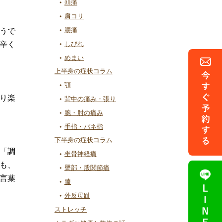
頭痛
肩コリ
腰痛
うで
辛く
しびれ
めまい
上半身の症状コラム
顎
り楽
背中の痛み・張り
腕・肘の痛み
手指・バネ指
下半身の症状コラム
「調
坐骨神経痛
も、
臀部・股関節痛
言葉
膝
外反母趾
ストレッチ