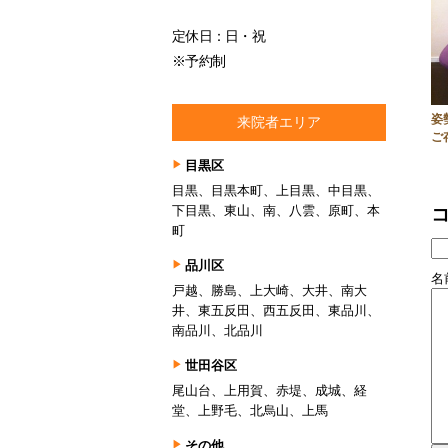
定休日：日・祝
※予約制
姿
来院者エリア
ご
目黒区
目黒、目黒本町、上目黒、中目黒、
下目黒、東山、南、八雲、原町、本
町
品川区
名前
戸越、勝島、上大崎、大井、南大
井、東五反田、西五反田、東品川、
南品川、北品川
世田谷区
尾山台、上用賀、赤堤、成城、経
堂、上野毛、北烏山、上馬
その他