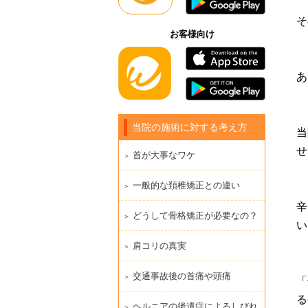
そ
お客様向け
あ
当院の施術に対する考え方
当
せ
首が大事なワケ
一般的な頚椎矯正との違い
辛
どうして骨格矯正が必要なの？
い
肩コリの真実
交通事故後の首痛や頭痛
「
る
ヘルニアの後遺症によるしびれ