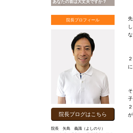
あなたの首は大丈夫ですか？
先
院長プロフィール
し
な
２
に
そ
子
２
院長ブログはこちら
が
院長 矢島 義識（よしのり）