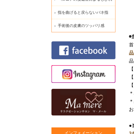
指を曲げると戻らないバネ指
手術後の皮膚のツッパリ感
◉
首
品
品
【
【
【
＊
＊
お
●
インフォメーション
2