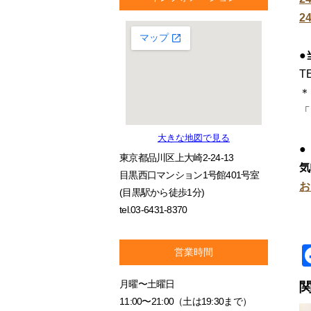
2
●
TE
＊
「
大きな地図で見る
●
東京都品川区上大崎2-24-13
気
目黒西口マンション1号館401号室
お
(目黒駅から徒歩1分)
tel.03-6431-8370
営業時間
月曜〜土曜日
11:00〜21:00（土は19:30まで）