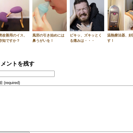
勢改善用のイス、
風邪の引き始めには
ピキッ、ズキッとく
温熱療法器、好
存知ですか？
鼻うがいを！
る痛みは・・・
す！
コメントを残す
 (required)