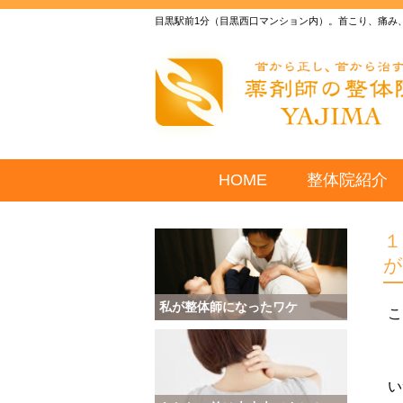
目黒駅前1分（目黒西口マンション内）。首こり、痛み
HOME
整体院紹介
私が整体師になったワケ
こ
い