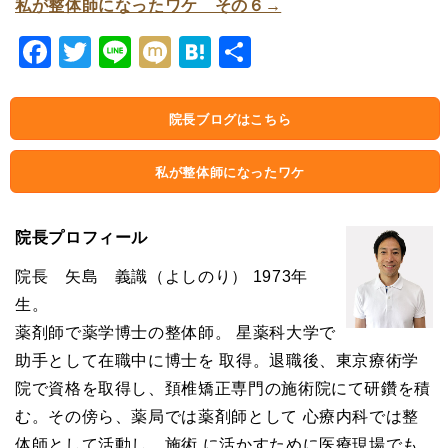
私が整体師になったワケ その６→
Facebook
Twitter
Line
Mixi
Hatena
共
有
院長ブログはこちら
私が整体師になったワケ
院長プロフィール
院長 矢島 義識（よしのり） 1973年
生。
薬剤師で薬学博士の整体師。 星薬科大学で
助手として在職中に博士を 取得。退職後、東京療術学
院で資格を取得し、頚椎矯正専門の施術院にて研鑽を積
む。その傍ら、薬局では薬剤師として 心療内科では整
体師として活動し、施術 に活かすために医療現場でも